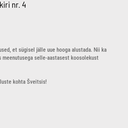
iri nr. 4
ed, et sügisel jälle uue hooga alustada. Nii ka
oos meenutusega selle-aastasest koosolekust
luste kohta Šveitsis!