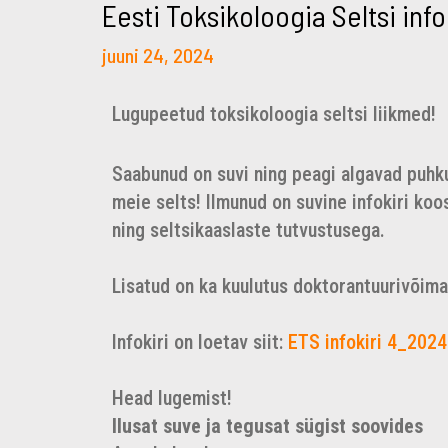
Eesti Toksikoloogia Seltsi infok
juuni 24, 2024
Lugupeetud toksikoloogia seltsi liikmed!
Saabunud on suvi ning peagi algavad puhkus
meie selts! Ilmunud on suvine infokiri k
ning seltsikaaslaste tutvustusega.
Lisatud on ka kuulutus doktorantuurivõima
Infokiri on loetav siit:
ETS infokiri 4_2024
Head lugemist!
Ilusat suve ja tegusat sügist soovides