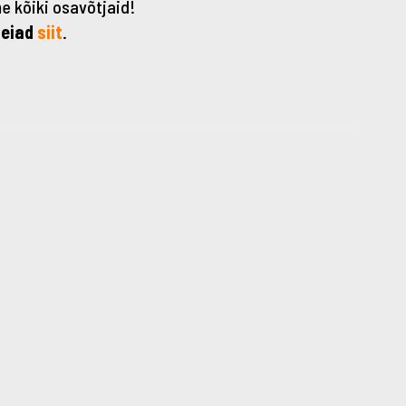
 kõiki osavõtjaid!
leiad
siit
.
→