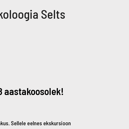
koloogia Selts
08 aastakoosolek!
kus. Sellele eelnes ekskursioon