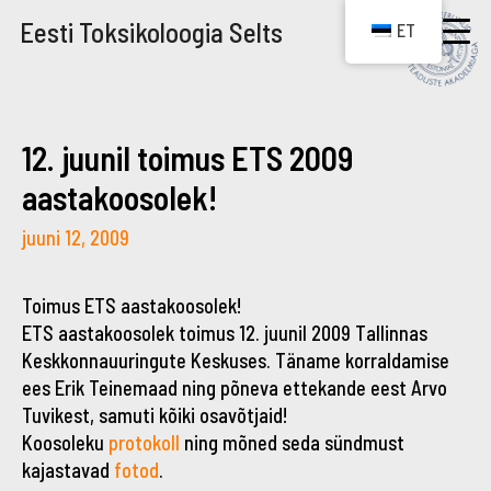
Eesti Toksikoloogia Selts
ET
12. juunil toimus ETS 2009
aastakoosolek!
juuni 12, 2009
Toimus ETS aastakoosolek!
ETS aastakoosolek toimus 12. juunil 2009 Tallinnas
Keskkonnauuringute Keskuses. Täname korraldamise
ees Erik Teinemaad ning põneva ettekande eest Arvo
Tuvikest, samuti kõiki osavõtjaid!
Koosoleku
protokoll
ning mõned seda sündmust
kajastavad
fotod
.