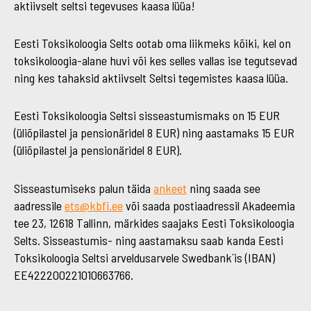
aktiivselt seltsi tegevuses kaasa lüüa!
Eesti Toksikoloogia Selts ootab oma liikmeks kõiki, kel on
toksikoloogia-alane huvi või kes selles vallas ise tegutsevad
ning kes tahaksid aktiivselt Seltsi tegemistes kaasa lüüa.
Eesti Toksikoloogia Seltsi sisseastumismaks on 15 EUR
(üliõpilastel ja pensionäridel 8 EUR) ning aastamaks 15 EUR
(üliõpilastel ja pensionäridel 8 EUR).
Sisseastumiseks palun täida
ankeet
ning saada see
aadressile
ets@kbfi.ee
või saada postiaadressil Akadeemia
tee 23, 12618 Tallinn, märkides saajaks Eesti Toksikoloogia
Selts. Sisseastumis- ning aastamaksu saab kanda Eesti
Toksikoloogia Seltsi arveldusarvele Swedbank´is (IBAN)
EE422200221010663766.