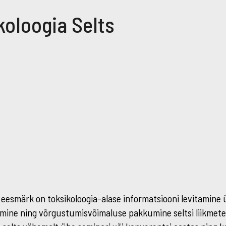
koloogia Selts
i eesmärk on toksikoloogia-alase informatsiooni levitamine ü
imine ning võrgustumisvõimaluse pakkumine seltsi liikmet