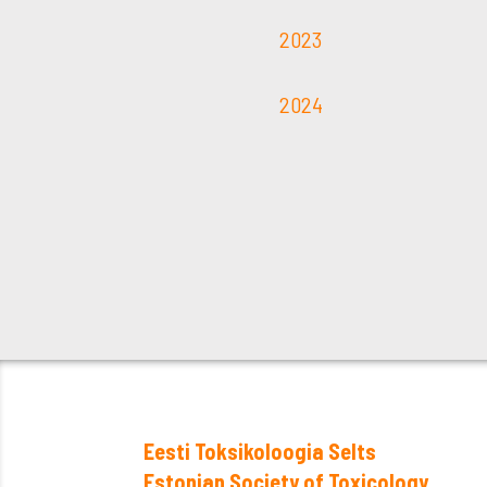
2023
2024
Eesti Toksikoloogia Selts
Estonian Society of Toxicology