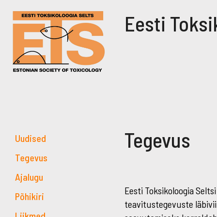
Eesti Toksi
Tegevus
Uudised
Tegevus
Ajalugu
Eesti Toksikoloogia Selts
Põhikiri
teavitustegevuste läbivi
Liikmed