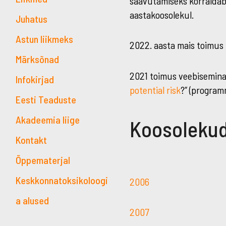
saavutamiseks korraldab 
aastakoosolekul.
Juhatus
Astun liikmeks
2022. aasta mais toimus 
Märksõnad
2021 toimus veebisemina
Infokirjad
potential risk
?” (program
Eesti Teaduste
Akadeemia liige
Koosolekud
Kontakt
Õppematerjal
Keskkonnatoksikoloogi
2006
a alused
2007