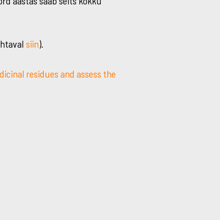
ord aastas saab selts kokku
htaval
siin
).
icinal residues and assess the