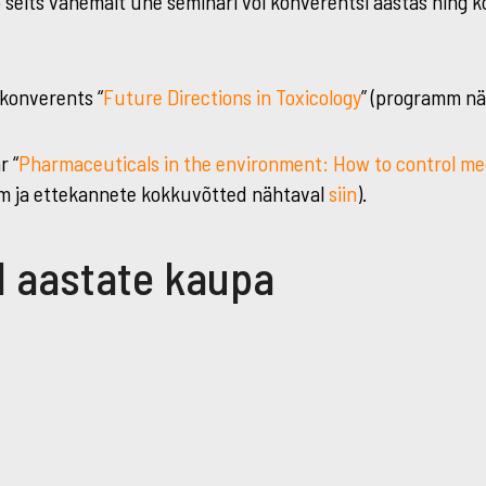
selts vähemalt ühe seminari või konverentsi aastas ning k
konverents “
Future Directions in Toxicology
” (programm nä
r “
Pharmaceuticals in the environment: How to control med
m ja ettekannete kokkuvõtted nähtaval
siin
).
 aastate kaupa