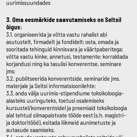
uurimissuundades
3. Oma eesmärkide saavutamiseks on Seltsil
õigus:
3.1. organiseerida ja võtta vastu rahalist abi
asutustelt, firmadelt ja fondidelt; osta, omada ja
sooritada tehinguid kinnisvara ja väärtpaberitega;
võtta vastu kinke, annetusi, testamente; korraldada
korjandusi ning ka tasulisi konverentse, seminare
jms;
3.2. publitseerida konverentside, seminaride jms.
materjale ja Seltsi informatsioonilehte;
3.3. anda välja uurimis-stipendiume toksikoloogia-
alasteks uuringuteks, toetusi osalemiseks
kursustel/konverentsidel ja preemiaid toksikoloogia
alal tehtud silmapaistvate tööde eest (s.h. magistri-
ja doktoritööd), esitada liikmeid aunimetuste ja
autasude saamiseks.