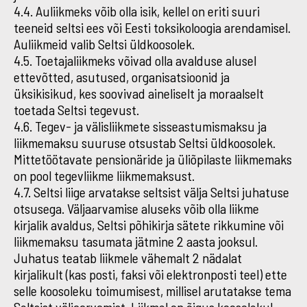
4.4. Auliikmeks võib olla isik, kellel on eriti suuri
teeneid seltsi ees või Eesti toksikoloogia arendamisel.
Auliikmeid valib Seltsi üldkoosolek.
4.5. Toetajaliikmeks võivad olla avalduse alusel
ettevõtted, asutused, organisatsioonid ja
üksikisikud, kes soovivad aineliselt ja moraalselt
toetada Seltsi tegevust.
4.6. Tegev- ja välisliikmete sisseastumismaksu ja
liikmemaksu suuruse otsustab Seltsi üldkoosolek.
Mittetöötavate pensionäride ja üliõpilaste liikmemaks
on pool tegevliikme liikmemaksust.
4.7. Seltsi liige arvatakse seltsist välja Seltsi juhatuse
otsusega. Väljaarvamise aluseks võib olla liikme
kirjalik avaldus, Seltsi põhikirja sätete rikkumine või
liikmemaksu tasumata jätmine 2 aasta jooksul.
Juhatus teatab liikmele vähemalt 2 nädalat
kirjalikult (kas posti, faksi või elektronposti teel) ette
selle koosoleku toimumisest, millisel arutatakse tema