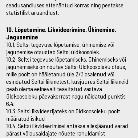
seadusandluses ettenähtud korras ning peetakse
statistilist aruandlust.
10. Lõpetamine. Likvideerimine. Ühinemine.
Jagunemine
10.1. Seltsi tegevuse lõpetamise, ühinemise või
jagunemise otsustab Seltsi üldkoosolek.
10.2. Seltsi tegevuse lõpetamiseks, ühinemiseks või
jagunemiseks on nõutav Seltsi Üldkoosoleku otsus,
mille poolt on hääletanud üle 2/3 osalenud või
esindatud Seltsi liikmetest, kusjuures Seltsi liikmeid
peab olema eelnevalt teavitatud vastava
üldkoosoleku päevakorrast nagu näidatud punktis
6.4.
10.3. Seltsi likvideerijateks on üldkoosoleku poolt
määratud isikud
10.4. Seltsi likvideerimisel antakse allesjäänud varad
pärast võlausaldajate nõuete rahuldamist