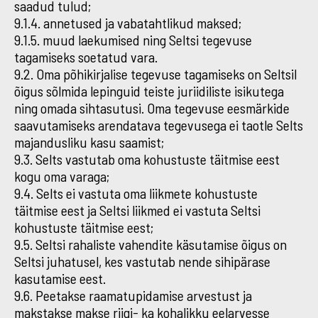
saadud tulud;
9.1.4. annetused ja vabatahtlikud maksed;
9.1.5. muud laekumised ning Seltsi tegevuse
tagamiseks soetatud vara.
9.2. Oma põhikirjalise tegevuse tagamiseks on Seltsil
õigus sõlmida lepinguid teiste juriidiliste isikutega
ning omada sihtasutusi. Oma tegevuse eesmärkide
saavutamiseks arendatava tegevusega ei taotle Selts
majandusliku kasu saamist;
9.3. Selts vastutab oma kohustuste täitmise eest
kogu oma varaga;
9.4. Selts ei vastuta oma liikmete kohustuste
täitmise eest ja Seltsi liikmed ei vastuta Seltsi
kohustuste täitmise eest;
9.5. Seltsi rahaliste vahendite käsutamise õigus on
Seltsi juhatusel, kes vastutab nende sihipärase
kasutamise eest.
9.6. Peetakse raamatupidamise arvestust ja
makstakse makse riigi- ka kohalikku eelarvesse