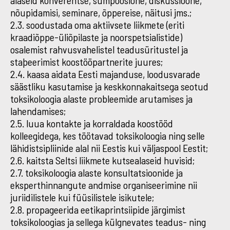
alaseid konverentse, sümpoosione, diskussioone,
nõupidamisi, seminare, õppereise, näitusi jms.;
2.3. soodustada oma aktiivsete liikmete (eriti
kraadiõppe-üliõpilaste ja noorspetsialistide)
osalemist rahvusvahelistel teadusüritustel ja
staþeerimist koostööpartnerite juures;
2.4. kaasa aidata Eesti majanduse, loodusvarade
säästliku kasutamise ja keskkonnakaitsega seotud
toksikoloogia alaste probleemide arutamises ja
lahendamises;
2.5. luua kontakte ja korraldada koostööd
kolleegidega, kes töötavad toksikoloogia ning selle
lähidistsipliinide alal nii Eestis kui väljaspool Eestit;
2.6. kaitsta Seltsi liikmete kutsealaseid huvisid;
2.7. toksikoloogia alaste konsultatsioonide ja
eksperthinnangute andmise organiseerimine nii
juriidilistele kui füüsilistele isikutele;
2.8. propageerida eetikaprintsiipide järgimist
toksikoloogias ja sellega külgnevates teadus- ning