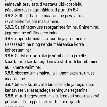
eelnevalt teavitatud vastava üldkoosoleku
päevakorrast nagu näidatud punktis 6.4.
6.8.2. Seltsi juhatuse määramine ja vajadusel
revisjonikomisjoni määramine;
6.8.3. Seltsi tegevuse reorganiseerimine, ühinemine,
jagunemine või likvideerimine;
6.8.4. stipendiumide, autasude ja preemiate
sisseseadmine ning nende määramise korra
kehtestamine;
6.8.5. Seltsi atribuutika ja sümboolika ja selle
kasutamise korda reguleeriva statuudi kinnitamine;
auliikmete valimine;
6.8.6. sisseastumismaksu ja liikmemaksu suuruse
määramine
6.8.7.Seltsile kuuluvate kinnisasjade ja registrisse
kantavate vallasasjadega tehingute tegemine;
6.8.8. muud tegevused, mis tulenevalt seadusest või
põhikirjast ning pole antud teiste organite