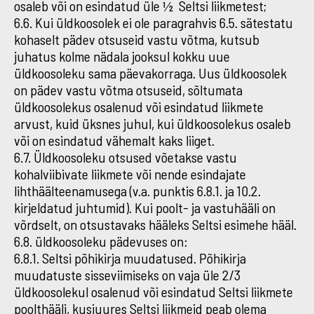
osaleb või on esindatud üle ½ Seltsi liikmetest;
6.6. Kui üldkoosolek ei ole paragrahvis 6.5. sätestatu
kohaselt pädev otsuseid vastu võtma, kutsub
juhatus kolme nädala jooksul kokku uue
üldkoosoleku sama päevakorraga. Uus üldkoosolek
on pädev vastu võtma otsuseid, sõltumata
üldkoosolekus osalenud või esindatud liikmete
arvust, kuid üksnes juhul, kui üldkoosolekus osaleb
või on esindatud vähemalt kaks liiget.
6.7. Üldkoosoleku otsused võetakse vastu
kohalviibivate liikmete või nende esindajate
lihthäälteenamusega (v.a. punktis 6.8.1. ja 10.2.
kirjeldatud juhtumid). Kui poolt- ja vastuhääli on
võrdselt, on otsustavaks hääleks Seltsi esimehe hääl.
6.8. üldkoosoleku pädevuses on:
6.8.1. Seltsi põhikirja muudatused. Põhikirja
muudatuste sisseviimiseks on vaja üle 2/3
üldkoosolekul osalenud või esindatud Seltsi liikmete
poolthääli, kusjuures Seltsi liikmeid peab olema