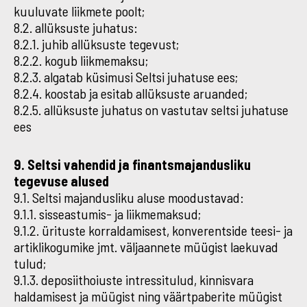
kuuluvate liikmete poolt;
8.2. allüksuste juhatus:
8.2.1. juhib allüksuste tegevust;
8.2.2. kogub liikmemaksu;
8.2.3. algatab küsimusi Seltsi juhatuse ees;
8.2.4. koostab ja esitab allüksuste aruanded;
8.2.5. allüksuste juhatus on vastutav seltsi juhatuse
ees
9. Seltsi vahendid ja finantsmajandusliku
tegevuse alused
9.1. Seltsi majandusliku aluse moodustavad:
9.1.1. sisseastumis- ja liikmemaksud;
9.1.2. ürituste korraldamisest, konverentside teesi- ja
artiklikogumike jmt. väljaannete müügist laekuvad
tulud;
9.1.3. deposiithoiuste intressitulud, kinnisvara
haldamisest ja müügist ning väärtpaberite müügist