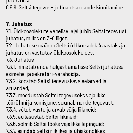
pädevusse.
6.8.9. Seltsi tegevus- ja finantsaruande kinnitamine
7. Juhatus
7.1. Üldkoosolekute vahelisel ajal juhib Seltsi tegevust
juhatus, milles on 3-6 liiget.
7.2. Juhatuse määrab Seltsi üldkoosolek 4 aastaks ja
juhatus on vastutav üldkoosoleku ees.
7.3. Juhatus
7.3.1. nimetab enda hulgast ametisse Seltsi juhatuse
esimehe ja sekretäri-varahoidja.
7.3.2. koostab Seltsi tegevuskava,eelarved ja
aruanded;
7.3.3. moodustab Seltsi tegevuseks vajalikke
töörühmi ja komisjone, suunab nende tegevust;
7.3.4. võtab vastu ja arvab välja liikmeid;
7.3.5. autasustab Seltsi liikmeid;
7.3.6. sõlmib Seltsi tööks vajalikke lepinguid;
7.3.7. esindab Seltsi riiklikes ja ühiskondlikes