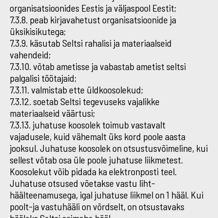
organisatsioonides Eestis ja väljaspool Eestit;
7.3.8. peab kirjavahetust organisatsioonide ja
üksikisikutega;
7.3.9. käsutab Seltsi rahalisi ja materiaalseid
vahendeid;
7.3.10. võtab ametisse ja vabastab ametist seltsi
palgalisi töötajaid;
7.3.11. valmistab ette üldkoosolekud;
7.3.12. soetab Seltsi tegevuseks vajalikke
materiaalseid väärtusi;
7.3.13. juhatuse koosolek toimub vastavalt
vajadusele, kuid vähemalt üks kord poole aasta
jooksul. Juhatuse koosolek on otsustusvõimeline, kui
sellest võtab osa üle poole juhatuse liikmetest.
Koosolekut võib pidada ka elektronposti teel.
Juhatuse otsused võetakse vastu liht-
häälteenamusega, igal juhatuse liikmel on 1 hääl. Kui
poolt-ja vastuhääli on võrdselt, on otsustavaks