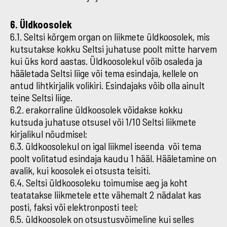
6. Üldkoosolek
6.1. Seltsi kõrgem organ on liikmete üldkoosolek, mis
kutsutakse kokku Seltsi juhatuse poolt mitte harvem
kui üks kord aastas. Üldkoosolekul võib osaleda ja
hääletada Seltsi liige või tema esindaja, kellele on
antud lihtkirjalik volikiri. Esindajaks võib olla ainult
teine Seltsi liige.
6.2. erakorraline üldkoosolek võidakse kokku
kutsuda juhatuse otsusel või 1/10 Seltsi liikmete
kirjalikul nõudmisel;
6.3. üldkoosolekul on igal liikmel iseenda või tema
poolt volitatud esindaja kaudu 1 hääl. Hääletamine on
avalik, kui koosolek ei otsusta teisiti.
6.4. Seltsi üldkoosoleku toimumise aeg ja koht
teatatakse liikmetele ette vähemalt 2 nädalat kas
posti, faksi või elektronposti teel;
6.5. üldkoosolek on otsustusvõimeline kui selles