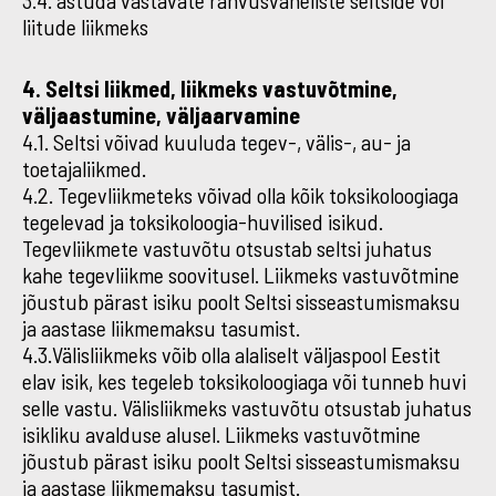
3.4. astuda vastavate rahvusvaheliste seltside või
liitude liikmeks
4. Seltsi liikmed, liikmeks vastuvõtmine,
väljaastumine, väljaarvamine
4.1. Seltsi võivad kuuluda tegev-, välis-, au- ja
toetajaliikmed.
4.2. Tegevliikmeteks võivad olla kõik toksikoloogiaga
tegelevad ja toksikoloogia-huvilised isikud.
Tegevliikmete vastuvõtu otsustab seltsi juhatus
kahe tegevliikme soovitusel. Liikmeks vastuvõtmine
jõustub pärast isiku poolt Seltsi sisseastumismaksu
ja aastase liikmemaksu tasumist.
4.3.Välisliikmeks võib olla alaliselt väljaspool Eestit
elav isik, kes tegeleb toksikoloogiaga või tunneb huvi
selle vastu. Välisliikmeks vastuvõtu otsustab juhatus
isikliku avalduse alusel. Liikmeks vastuvõtmine
jõustub pärast isiku poolt Seltsi sisseastumismaksu
ja aastase liikmemaksu tasumist.