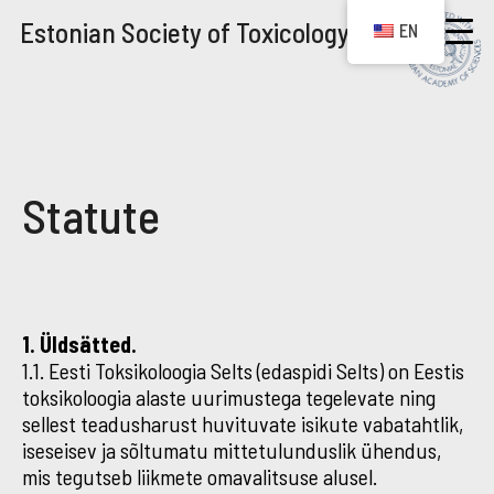
Estonian Society of Toxicology
EN
Statute
1. Üldsätted.
1.1. Eesti Toksikoloogia Selts (edaspidi Selts) on Eestis
toksikoloogia alaste uurimustega tegelevate ning
sellest teadusharust huvituvate isikute vabatahtlik,
iseseisev ja sõltumatu mittetulunduslik ühendus,
mis tegutseb liikmete omavalitsuse alusel.