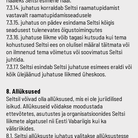
hääleks Seltsi esimehe hääl.
7.3.14. juhatus korraldab Seltsi raamatupidamist
vastavalt raamatupidamisseadusele
7.3.15. juhatus on pädev esindama Seltsi kõigis
seadusest tulenevates õigustoimingutes
7.3.16. juhatuse liikme võib tagasi kutsuda kui tema
kohustused Seltsi ees on olulisel määral täitmata või
on ilmnenud tema võimetus või soovimatus Seltsi
juhtida.
7.3.17. Seltsi esindab Seltsi juhatuse esimees eraldi või
kõik ülejäänud juhatuse liikmed üheskoos.
8. Allüksused
Seltsil võivad olla allüksused, mis ei ole juriidilised
isikud. Allüksuseid võidakse moodustada
ettevõtetes, asutustes ja organisatsioonides Seltsi
liikmete algatusel nii Eesti Vabariigis kui ka
välisriikides.
8.1. Seltsi allüksuste juhatus valitakse allüksustesse