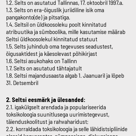
1.2. Selts on asutatud Tallinnas, 17. oktoobril 1997.a.
1.3. Selts on era-õiguslik juriidiline isik oma
pangakonto(de) ja pitsatiga.
1.4. Seltsil on üldkoosoleku poolt kinnitatud
atribuutika ja sümboolika, mille kasutamise määrab
Seltsi üldkoosolekul kinnitatud statuut
1.5. Selts juhindub oma tegevuses seadustest,
õigusaktidest ja käesolevast põhikirjast
1.6. Seltsi asukohaks on Tallinn
1.7. Selts on asutatud tähtajatult
1.8. Seltsi majandusaasta algab 1. Jaanuaril ja lõpeb
31. Detsembril
2. Seltsi eesmärk ja ülesanded:
2.1. igakülgselt arendada ja populariseerida
toksikoloogia suunitlusega uurimistegevust,
täienduskoolitust ja rahvaharidust;
2.2. korraldada toksikoloogia ja selle lähidistsipliinide