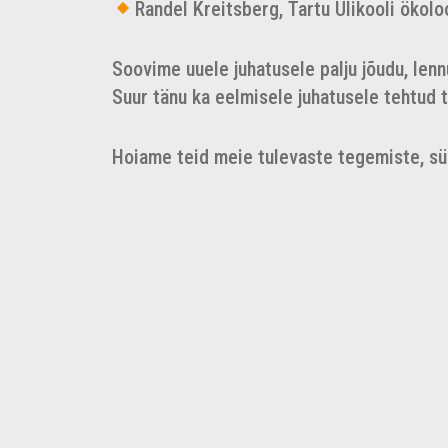
Randel Kreitsberg, Tartu Ülikooli ökol
Soovime uuele juhatusele palju jõudu, len
Suur tänu ka eelmisele juhatusele tehtud 
Hoiame teid meie tulevaste tegemiste, sün