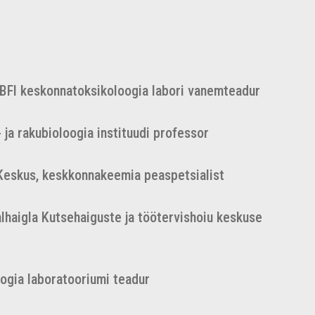
BFI keskonnatoksikoloogia labori vanemteadur
 ja rakubioloogia instituudi professor
 Keskus, keskkonnakeemia peaspetsialist
alhaigla Kutsehaiguste ja töötervishoiu keskuse
ogia laboratooriumi teadur