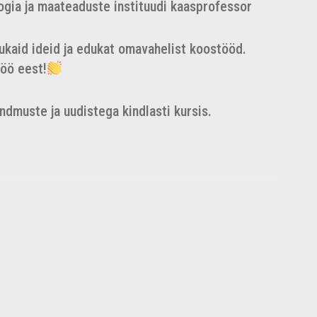
oogia ja maateaduste instituudi kaasprofessor
nukaid ideid ja edukat omavahelist koostööd.
töö eest!
dmuste ja uudistega kindlasti kursis.