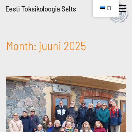
Eesti Toksikoloogia Selts
ET
Month:
juuni 2025