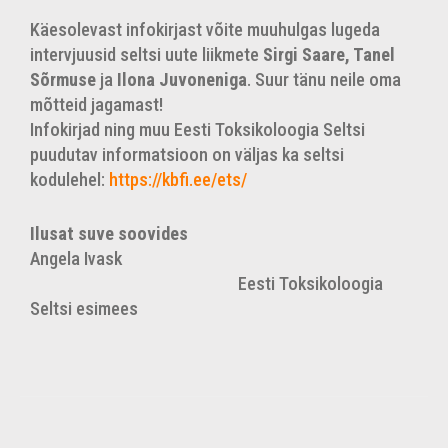
Käesolevast infokirjast võite muuhulgas lugeda
intervjuusid seltsi uute liikmete
Sirgi Saare, Tanel
Sõrmuse
ja
Ilona Juvoneniga
. Suur tänu neile oma
mõtteid jagamast!
Infokirjad ning muu Eesti Toksikoloogia Seltsi
puudutav informatsioon on väljas ka seltsi
kodulehel:
https://kbfi.ee/ets/
Ilusat suve soovides
Angela Ivask
Eesti Toksikoloogia
Seltsi esimees