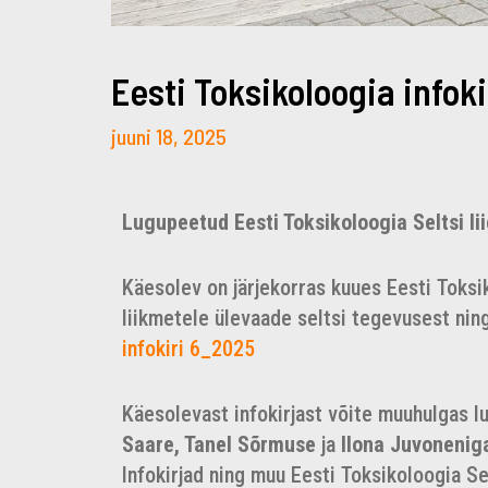
Eesti Toksikoloogia infokir
juuni 18, 2025
Lugupeetud Eesti Toksikoloogia Seltsi lii
Käesolev on järjekorras kuues Eesti Toksik
liikmetele ülevaade seltsi tegevusest ning 
infokiri 6_2025
Käesolevast infokirjast võite muuhulgas lu
Saare, Tanel Sõrmuse
ja
Ilona Juvonenig
Infokirjad ning muu Eesti Toksikoloogia Se