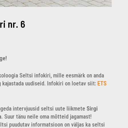
i nr. 6
ge!
oloogia Seltsi infokiri, mille eesmärk on anda
kajastada uudiseid. Infokiri on loetav siit:
ETS
geda intervjuusid seltsi uute liikmete
Sirgi
a
. Suur tänu neile oma mõtteid jagamast!
ltsi puudutav informatsioon on väljas ka seltsi