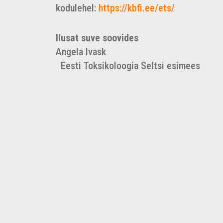
kodulehel:
https://kbfi.ee/ets/
Ilusat suve soovides
Angel
Eesti Toksikoloogia Seltsi esimees
←