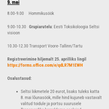
9. mai
8.00-9.00 Hommikusöök
9.00-10.30
Grupiarutelu
: Eesti Toksikoloogia Seltsi
visioon
10.30-12.30
Transport Voore-Tallinn/Tartu
Registreerimine hiljemalt 25. aprilliks lingil
https://forms.office.com/e/qdLR7M1EWH
Osalustasud:
Seltsi liikmetele 20 eurot, lisaks tuleks katta
8. mai lõunasöök, mille hind kujuneb vastavalt
valitud toidule ja portsu suurusele