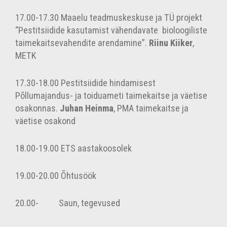
17.00-17.30
Maaelu teadmuskeskuse ja TÜ projekt
“Pestitsiidide kasutamist vähendavate
bioloogiliste
taimekaitsevahendite arendamine”.
Riinu Kiiker
,
METK
17.30-18.00
Pestitsiidide hindamisest
Põllumajandus- ja toiduameti taimekaitse ja väetise
osakonnas.
Juhan Heinma
, PMA taimekaitse ja
väetise osakond
18.00-19.00
ETS aastakoosolek
19.00-20.00
Õhtusöök
20.00-
Saun, tegevused