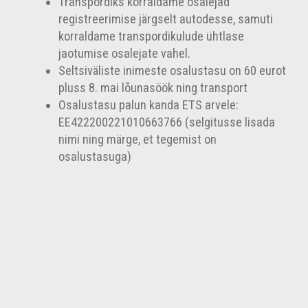
Transpordiks korraldame osalejad
registreerimise järgselt autodesse, samuti
korraldame transpordikulude ühtlase
jaotumise osalejate vahel.
Seltsiväliste inimeste osalustasu on 60 eurot
pluss 8. mai lõunasöök ning transport
Osalustasu palun kanda ETS arvele:
EE422200221010663766 (selgitusse lisada
nimi ning märge, et tegemist on
osalustasuga)
←
→