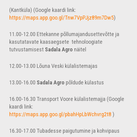
(Kantküla) (Google kaardi link:
https://maps.app.goo.gl/Tnw7VpPJjz89m7Dw5
)
11.00-12.00
Ettekanne põllumajandusettevõtte ja
kasutatavate kaasaegsete
tehnoloogiate
tutvustamisest
Sadala Agro
näitel
12.00-13.00
Lõuna Veski külalistemajas
13.00-16.00
Sadala Agro
põldude külastus
16.00-16.30
Transport Voore külalistemajja (Google
kaardi link:
https://maps.app.goo.gl/pbahHpLbWchvrg2t8
)
16.30-17.00
Tubadesse paigutumine ja kohvipaus