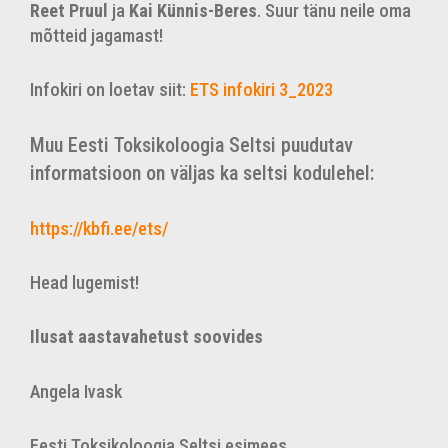
Reet Pruul
ja
Kai Künnis-Beres
. Suur tänu neile oma
mõtteid jagamast!
Infokiri on loetav siit:
ETS infokiri 3_2023
Muu Eesti Toksikoloogia Seltsi puudutav
informatsioon on väljas ka seltsi kodulehel:
https://kbfi.ee/ets/
Head lugemist!
Ilusat aastavahetust soovides
Angela Ivask
Eesti Toksikoloogia Seltsi esimees