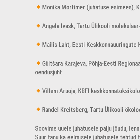
Monika Mortimer (juhatuse esimees), K
Angela Ivask, Tartu Ülikooli molekulaar-
Mailis Laht, Eesti Keskkonnauuringute
Gültšara Karajeva, Põhja-Eesti Regiona
õendusjuht
Villem Aruoja, KBFI keskkonnatoksikolo
Randel Kreitsberg, Tartu Ülikooli ökol
Soovime uuele juhatusele palju jõudu, len
Suur tänu ka eelmisele juhatusele tehtud 