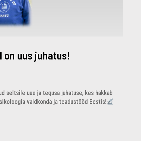
l on uus juhatus!
d seltsile uue ja tegusa juhatuse, kes hakkab
ikoloogia valdkonda ja teadustööd Eestis!