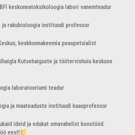
BFI keskonnatoksikoloogia labori vanemteadur
 ja rakubioloogia instituudi professor
 Keskus, keskkonnakeemia peaspetsialist
alhaigla Kutsehaiguste ja töötervishoiu keskuse
ogia laboratooriumi teadur
oogia ja maateaduste instituudi kaasprofessor
nukaid ideid ja edukat omavahelist koostööd.
töö eest!